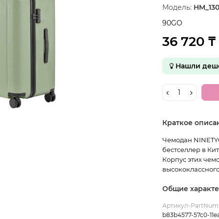
Модель:
HM_130
90GO
36 720 ₸
Нашли деше
Краткое описа
Чемодан NINETY
бестселлер в Ки
Корпус этих чем
высококлассного
Общие характ
Артикул-PartNum
b83b4577-57c0-11e