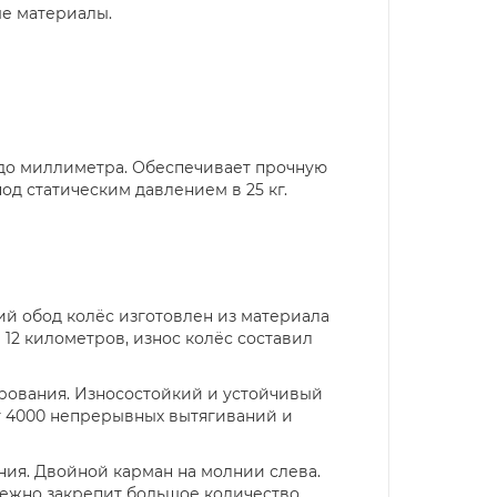
ые материалы.
 до миллиметра. Обеспечивает прочную
од статическим давлением в 25 кг.
й обод колёс изготовлен из материала
 12 километров, износ колёс составил
ирования. Износостойкий и устойчивый
т 4000 непрерывных вытягиваний и
ния. Двойной карман на молнии слева.
дежно закрепит большое количество