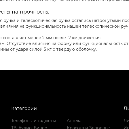
ты на прочность:
я ручка и телескопическая ручка остались нетронутыми по
е влияния на функциональность нашей телескопической руч
 составляет менее 2 мм после 12 км движения.
м. Отсутствие влияния на форму или функциональность от 4
ны от удара силой 5 кг о твердую оболочку.
Категории
Л
Телефоны и гаджеты
Аптека
Ли
ТВ, Аудио, Видео
Красота и Здоровье
Ис