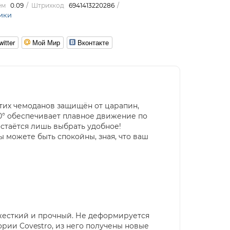
ём
0.09
Штрихкод
6941413220286
ики
witter
Мой Мир
Вконтакте
тих чемоданов защищён от царапин,
0° обеспечивает плавное движение по
остаётся лишь выбрать удобное!
 можете быть спокойны, зная, что ваш
 жесткий и прочный. Не деформируется
рии Covestro, из него получены новые