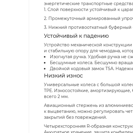
энергетические транспортные средства
1. Слой поверхности устойчивый к цар
2. Промежуточный армированный упр
3. Нижний противооткатный буферный
Устойчивый к падению
Устройство механической конструкции
и стабильную опору для чемодана, кото
Изогнутая ручка. Удобная ручка не с
Бесшумные колеса. Бесшумно вращ
Двойной кодовый замок TSA. Надежн
Низкий износ
Универсальные колеса с большой колес
TPE. Износостойкие, амортизирующие, б
всего 2 мм.
Авиационный стержень из алюминиевого
к выцветанию, можно регулировать че
закрытий без повреждений.
Четырехсторонняя R-образная конструк
Аккуратное хранение, защита конфиден