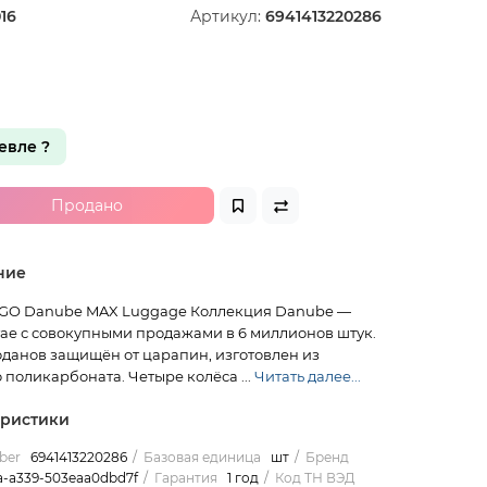
16
Артикул:
6941413220286
вле ?
Продано
ние
GO Danube MAX Luggage Коллекция Danube —
тае с совокупными продажами в 6 миллионов штук.
оданов защищён от царапин, изготовлен из
 поликарбоната. Четыре колёса ...
Читать далее...
еристики
ber
6941413220286
Базовая единица
шт
Бренд
a-a339-503eaa0dbd7f
Гарантия
1 год
Код ТН ВЭД