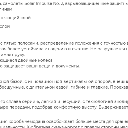
, самолеты Solar Impulse No. 2, взрывозащищенные защитн
апинам
очняющий слой
 слой
 с пятью полосами, распределение положения с точностью
рая более устойчива к падению и сжатию. Не разрушается п
жимает руку.
ающиеся двойные колеса
о защищает ваши вещи и документы.
ной базой, с инновационной вертикальной опорой, внешни
есшумные, с длительной ездой, гибкие и гладкие. Проехав
 сплава серии 6, легкий и несущий, с технологией анод
тыре передачи, подобрав комфортную высоту. Выдерживае
ция короба чемодана освобождает больше места для хране
циальности, X-образная сумка-корсет с правой стороны на