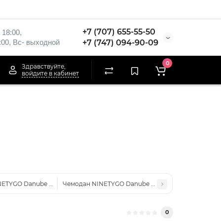
+7 (707) 655-55-50
 18:00,
:00, Вс- выходной
+7 (747) 094-90-09
0
Здравствуйте,
войдите в кабинет
ETYGO Danube Luggage 28'' (New version) Синий
Чемодан NINETYGO Danube MAX luggage -26'' China
0