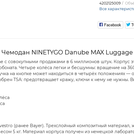
4202125009
Объ
Все характерист
Facebook
T
Чемодан NINETYGO Danube MAX Luggage
е с совокупными продажами в 6 миллионов штук. Корпус э
рбоната. Четыре колёса легки и бесшумны: вращение на 36
учка на кнопке может находиться в четырёх положениях — 
рен TSA: предотвращает кражу, ключи к нему не нужны. Вы
лёса
са
vestro (ранее Bayer). Трехслойный композитный материал,
есом 5 кг. Материал корпуса получен из немецкой лаборато