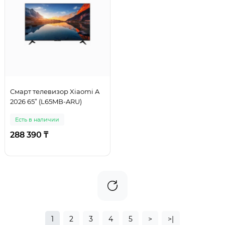
Смарт телевизор Xiaomi A
2026 65” (L65MB-ARU)
Есть в наличии
288 390 ₸
1
2
3
4
5
>
>|