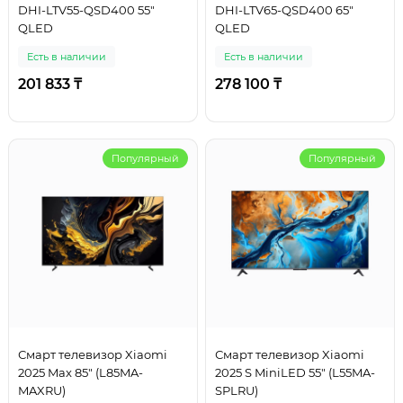
DHI-LTV55-QSD400 55"
DHI-LTV65-QSD400 65"
QLED
QLED
Есть в наличии
Есть в наличии
201 833 ₸
278 100 ₸
Популярный
Популярный
Смарт телевизор Xiaomi
Смарт телевизор Xiaomi
2025 Max 85" (L85MA-
2025 S MiniLED 55" (L55MA-
MAXRU)
SPLRU)