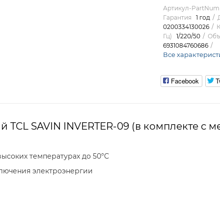
Артикул-PartNum
Гарантия
1 год
0200334130026
К
Гц)
1/220/50
Объ
6931084760686
Все характерист
Facebook
T
 TCL SAVIN INVERTER-09 (в комплекте с 
высоких температурах до 50°C
ключения электроэнергии