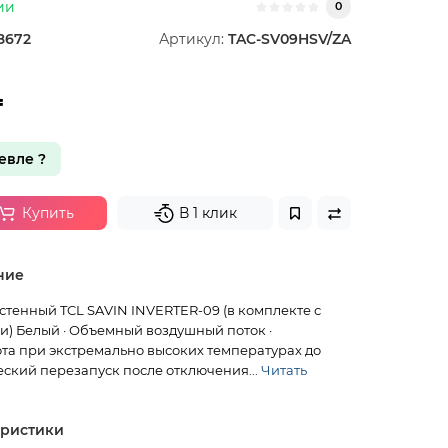
ии
0
8672
Артикул:
TAC-SV09HSV/ZA
₸
вле ?
Купить
В 1 клик
ние
тенный TCL SAVIN INVERTER-09 (в комплекте с
) Белый · Объемный воздушный поток ·
та при экстремально высоких температурах до
еский перезапуск после отключения...
Читать
еристики