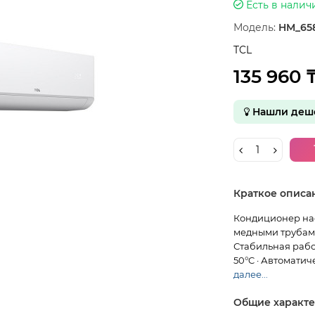
Есть в налич
Модель:
HM_65
TCL
135 960 
Нашли деше
Краткое описа
Кондиционер нас
медными трубами
Стабильная рабо
50°C · Автоматич
далее...
Общие характ