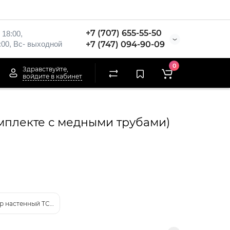
+7 (707) 655-55-50
 18:00,
:00, Вс- выходной
+7 (747) 094-90-09
0
Здравствуйте,
войдите в кабинет
мплекте с медными трубами)
 настенный TCL SAVIN TAC-SV12HS/ZB (в комплекте с медными трубам