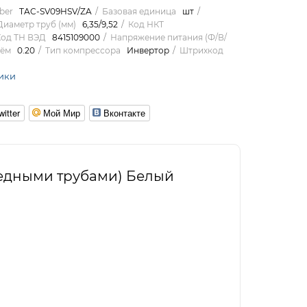
ber
TAC-SV09HSV/ZA
Базовая единица
шт
Диаметр труб (мм)
6,35/9,52
Код НКТ
од ТН ВЭД
8415109000
Напряжение питания (Ф/В/
ём
0.20
Тип компрессора
Инвертор
Штрихкод
ики
witter
Мой Мир
Вконтакте
медными трубами) Белый