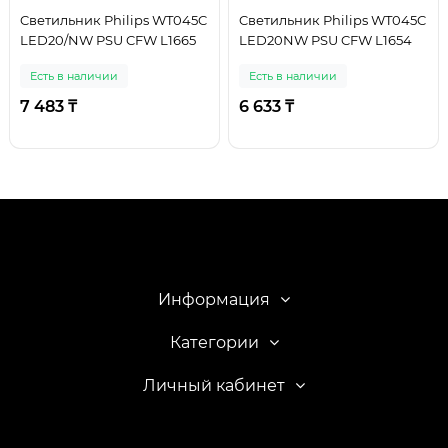
Cветильник Philips WT045C
Cветильник Philips WT045C
LED20/NW PSU CFW L1665
LED20NW PSU CFW L1654
Есть в наличии
Есть в наличии
7 483 ₸
6 633 ₸
Информация
Категории
Личный кабинет