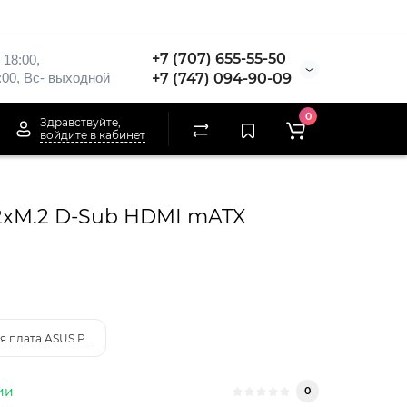
+7 (707) 655-55-50
 18:00,
:00, Вс- выходной
+7 (747) 094-90-09
0
Здравствуйте,
войдите в кабинет
2xM.2 D-Sub HDMI mATX
Материнская плата ASUS PRIME B550M-K AM4 4xDDR4 4xSATA3 RAID 
ии
0