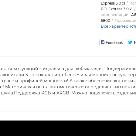
Express 3.0 x1
Кол
PCI Express 3.0 x1
комплектаций
A6
6800
Производи
Все характерист
Facebook
T
ством функций – идеальна для любых задач. Поддерживает 
накопители 3-го поколения, обеспечивая молниеносную пе
х трасс и профилей мощности! А также обеспечивают пон
! Материнская плата автоматически определяет тип венти
 шума.Поддержка RGB и ARGB. Можно подключить отдельны