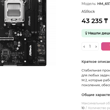
Модель:
HM_65
ASRock
43 235 ₸
Нашли деше
Краткое описа
Стабильная прои
для любых задач
M.2, которые раб
поколения, обес
Общие характ
Maксимальный об
10
Количество р