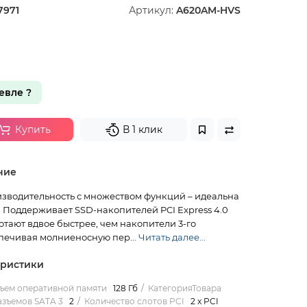
7971
Артикул:
A620AM-HVS
вле ?
Купить
В 1 клик
ние
зводительность с множеством функций – идеальна
. Поддерживает SSD-накопителей PCI Express 4.0
отают вдвое быстрее, чем накопители 3-го
печивая молниеносную пер...
Читать далее...
еристики
ъем оперативной памяти
128 Гб
КатегорияТовара
азъемов SATA 3
2
Количество слотов PCI
2 x PCI