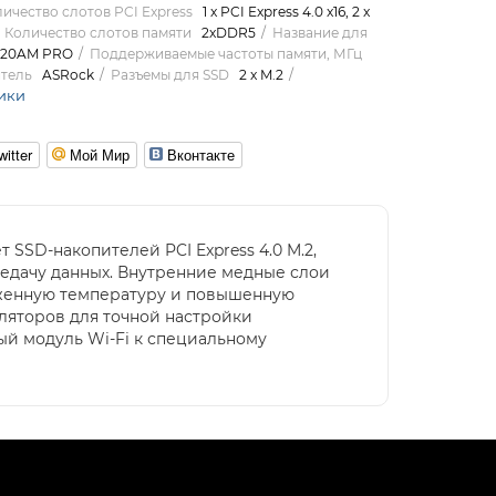
ичество слотов PCI Express
1 x PCI Express 4.0 x16, 2 x
Количество слотов памяти
2xDDR5
Название для
20AM PRO
Поддерживаемые частоты памяти, МГц
тель
ASRock
Разъемы для SSD
2 x M.2
ики
witter
Мой Мир
Вконтакте
SSD-накопителей PCI Express 4.0 M.2,
редачу данных. Внутренние медные слои
иженную температуру и повышенную
ляторов для точной настройки
й модуль Wi-Fi к специальному