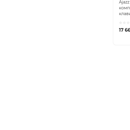
Ajaz
комп
клав
прем
17 6