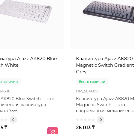
иатура Ajazz AK820 Blue
Клавиатура Ajazz AK820
ch White
Magnetic Switch Gradient
Grey
 в наличии
Есть в наличии
84688
HM_584689
 AK820 Blue Switch — это
Клавиатура Ajazz AK820 M
ническая клавиатура
Magnetic Switch — это
ата 75%,
современная механическ
нтированная на
клавиатура формата 75%, п
0
0
еров и пол..
45 ₸
26 013 ₸