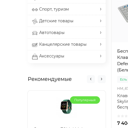
Спорт, туризм
Детские товары
Автотовары
Канцелярские товары
Бесп
Аксессуары
Клав
Defe
(Бел
Рекомендуемые
Есть
HM_6
Клав
Популярный
Skyl
бесп
совме
7 40