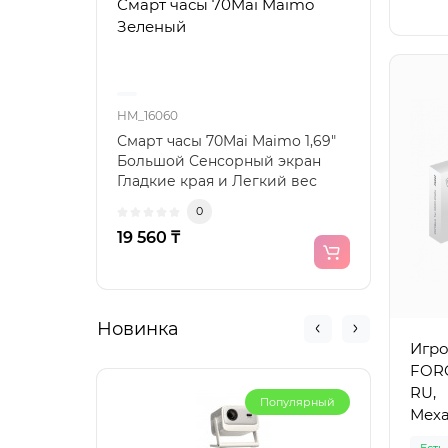
Смарт часы 70Mai Maimo
Моб
Зеленый
SPAR
Magi
HM_16060
HM_64
Смарт часы 70Mai Maimo 1,69"
Смар
Большой Сенсорный экран
Лучш
Гладкие края и Легкий вес
опыт
Большой экран с ..
TECNO
0
19 560 ₸
35 8
Новинка
Игро
FORG
RU,
Популярный
Меха
Бела
Есть