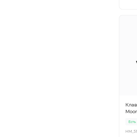
Клав
Moon
Есть
HM_51