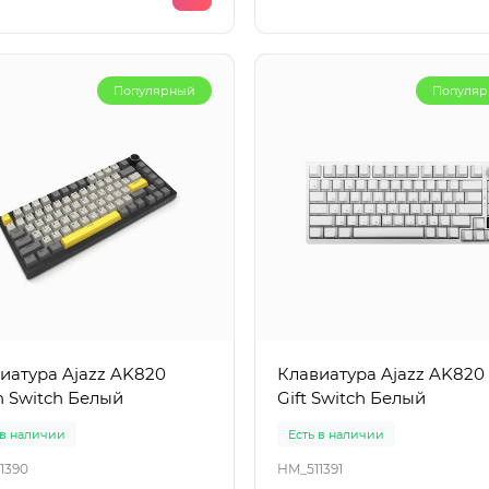
Популярный
Популя
иатура Ajazz AK820
Клавиатура Ajazz AK820
 Switch Белый
Gift Switch Белый
 в наличии
Есть в наличии
1390
HM_511391