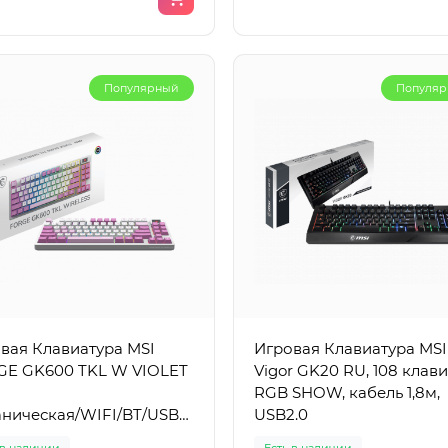
ильный телефон TECNO
Ноутбук Huawei MateBo
K Go 1 (KL4) 64+3 GB
14 14" i5-12450H 16GB 512
c Skin Green
Win 11 MDF-X
Популярный
Популя
177
HM_25023
тфон TECNO Spark Go 1
Ноутбук Huawei MateBook
ий пользовательский
MendelF-W5651D / i5‑12450
 с TECNO Spark Смартфон
16 ГБ / SSD 512 ГБ / Win 11 
 Spark Go 1 с ..
0
0
98 ₸
391 390 ₸
вая Клавиатура MSI
Игровая Клавиатура MSI
E GK600 TKL W VIOLET
Vigor GK20 RU, 108 клав
RGB SHOW, кабель 1,8м,
Популярный
Популя
ническая/WIFI/BT/USB2.0/RGB/83кл./1.8м
USB2.0
я
 в наличии
Есть в наличии