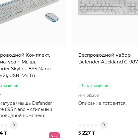
роводной Комплект,
Беспроводной набор
иатура + Мышь,
Defender Auckland C-987
nder Skyline 895 Nano
ый), USB 2.4ГГц
 в наличии
Есть в наличии
7
HM_615209
иатура+мышь Defender
Описание готовится..
Популярный
Популя
ine 895 Nano – стильный
роводной комплект,
стимый и с ПК, и с ..
0
0
4 ₸
5 227 ₸