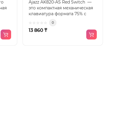
ro
Ajazz AK820-AS Red Switch —
ная
это компактная механическая
клавиатура формата 75% с
линейными переключ..
0
13 860 ₸
8
9
>
>|