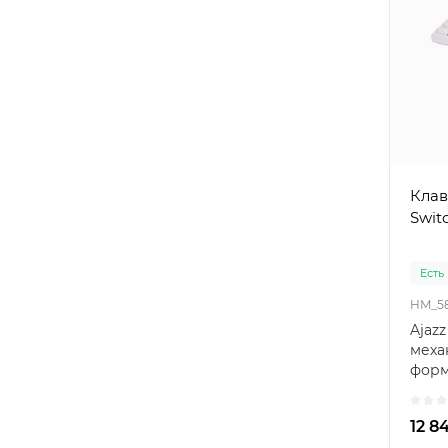
Клав
Swit
Есть
HM_5
Ajazz
меха
форм
орие
гейм
12 8