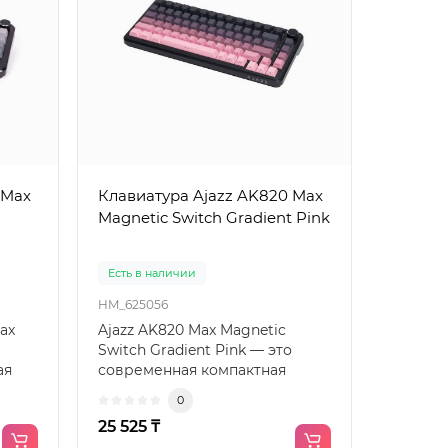
 Max
Клавиатура Ajazz AK820 Max
Magnetic Switch Gradient Pink
Есть в наличии
HM_625056
ax
Ajazz AK820 Max Magnetic
Switch Gradient Pink — это
ая
современная компактная
р..
механическая клавиатура с..
0
25 525 ₸