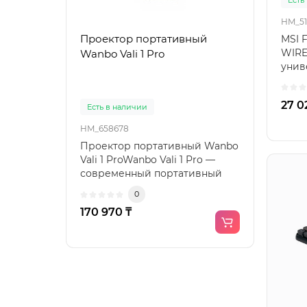
HM_51
Проектор портативный
Конд
MSI 
WIRE
Wanbo Vali 1 Pro
SAVI
унив
INVE
цифр
медн
бесп
27 0
Есть в наличии
Есть
HM_658678
HM_6
Проектор портативный Wanbo
Конд
Vali 1 ProWanbo Vali 1 Pro —
SAVI
современный портативный
комп
проектор с качествен..
труб
0
возд
170 970 ₸
135 