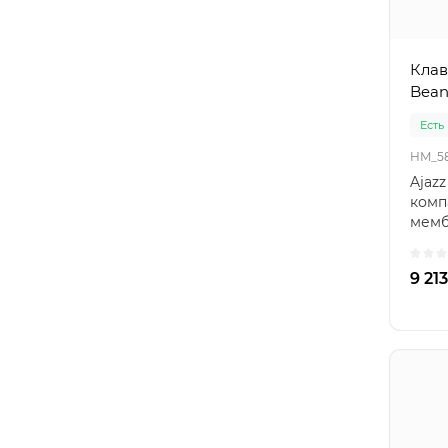
Клав
Bean
Есть
HM_5
Ajazz
комп
мемб
ориг
«коша
9 213