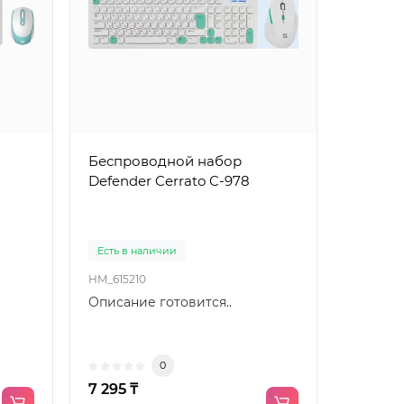
Беспроводной набор
Defender Cerrato C-978
Есть в наличии
HM_615210
Описание готовится..
рный
Популярный
0
7 295 ₸