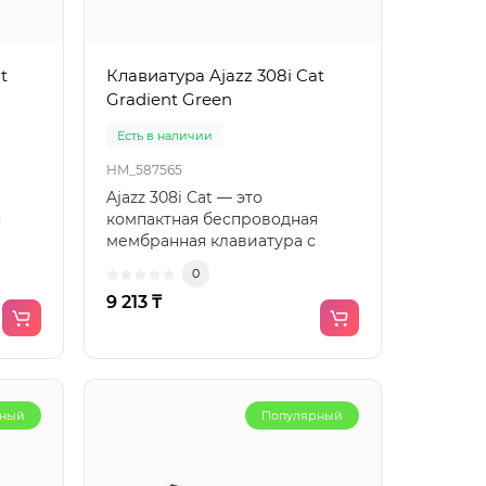
t
Клавиатура Ajazz 308i Cat
Gradient Green
Есть в наличии
HM_587565
Ajazz 308i Cat — это
я
компактная беспроводная
мембранная клавиатура с
в
оригинальным дизайном в
0
«кошачь..
9 213 ₸
рный
Популярный