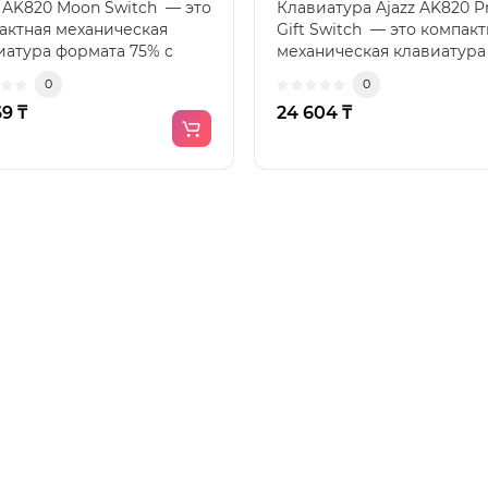
z AK820 Moon Switch — это
Клавиатура Ajazz AK820 P
актная механическая
Gift Switch — это компакт
иатура формата 75% с
механическая клавиатура
иальной сборкой,..
формата 75% с совре..
0
0
69 ₸
24 604 ₸
1
2
3
4
5
6
7