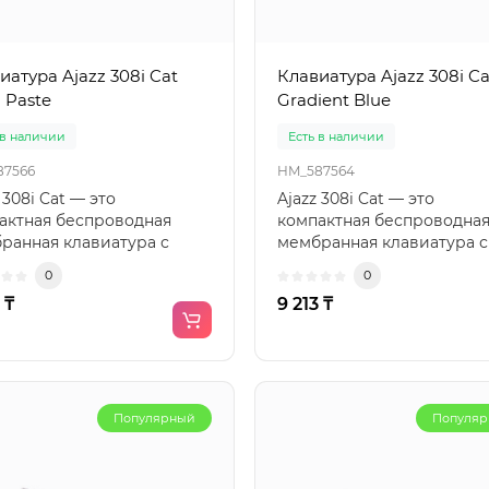
иатура Ajazz 308i Cat
Клавиатура Ajazz 308i Ca
 Paste
Gradient Blue
 в наличии
Есть в наличии
87566
HM_587564
 308i Cat — это
Ajazz 308i Cat — это
актная беспроводная
компактная беспроводна
ранная клавиатура с
мембранная клавиатура с
инальным дизайном в
оригинальным дизайном 
0
0
чь..
«кошачь..
 ₸
9 213 ₸
Популярный
Популя