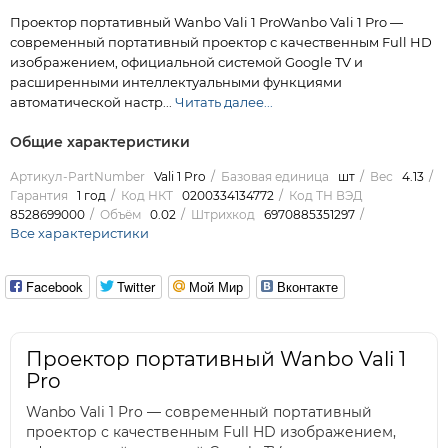
Проектор портативный Wanbo Vali 1 ProWanbo Vali 1 Pro —
современный портативный проектор с качественным Full HD
изображением, официальной системой Google TV и
расширенными интеллектуальными функциями
автоматической настр...
Читать далее...
Общие характеристики
Артикул-PartNumber
Vali 1 Pro
Базовая единица
шт
Вес
4.13
Гарантия
1 год
Код НКТ
0200334134772
Код ТН ВЭД
8528699000
Объём
0.02
Штрихкод
6970885351297
Все характеристики
Facebook
Twitter
Мой Мир
Вконтакте
Проектор портативный Wanbo Vali 1
Pro
Wanbo Vali 1 Pro — современный портативный
проектор с качественным Full HD изображением,