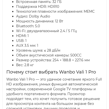
Встроенная память: 32 ГБ
Поддержка HDR: HDR10
Технология плавности изображения: MEMC
Аудио: Dolby Audio
Мощность динамика: 12 Вт
Bluetooth: 5.0
Wi-Fi: двухдиапазонный 2.4 / 5 ГГц
HDMI: 1
USB: 1
AUX 3.5 мм: 1
Уровень шума: ≤ 28 дБ/м
Объем акустической камеры: 500CC
Размер устройства: 254 × 188.8 × 227.6 мм
Вес: 2.8 кг
Почему стоит выбрать Wanbo Vali 1 Pro
Wanbo Vali 1 Pro — это удачное сочетание яркого Full
HD изображения, умных функций автоматической
настройки, современной Google TV платформы и
удобного портативного формата. Проектор
подойдет тем, кто хочет получить готовое решение
для просмотра контента на большом экране без
сложной установки, лишних проводов и