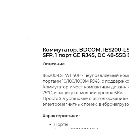
Коммутатор, BDCOM, IES200-LST
SFP, 1 порт GE RJ45, DC 48-55В 
Описание
IES200-LSTW1140P - неуправляемый ко
портами 10/100/1000М RJ45, с поддержкой
Коммутатор имеет компактный дизайн и
75°C, и защиту от молнии уровня 6KV.
Простой в установке с использование
электромагнитных помех, вибронагрузо
Характеристики:
Порты