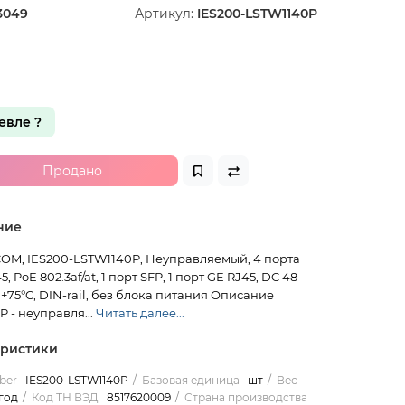
3049
Артикул:
IES200-LSTW1140P
вле ?
Продано
ние
OM, IES200-LSTW1140P, Неуправляемый, 4 порта
, PoE 802.3af/at, 1 порт SFP, 1 порт GE RJ45, DC 48-
0+75°C, DIN-rail, без блока питания Описание
 - неуправля...
Читать далее...
еристики
ber
IES200-LSTW1140P
Базовая единица
шт
Вес
 год
Код ТН ВЭД
8517620009
Страна производства