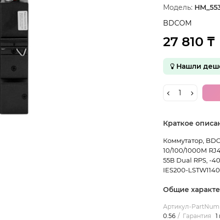
Модель:
HM_55
BDCOM
27 810 ₸
Нашли деше
Краткое описа
Коммутатор, BDC
10/100/1000М RJ45
55В Dual RPS, -4
IES200-LSTW1140P
Общие характ
Артикул-PartNum
0.56
Гарантия
1