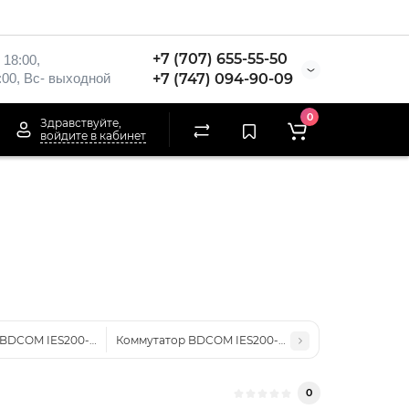
+7 (707) 655-55-50
 18:00,
:00, Вс- выходной
+7 (747) 094-90-09
0
Здравствуйте,
войдите в кабинет
 BDCOM IES200-LSTW1140
Коммутатор BDCOM IES200-LSTW2080
0