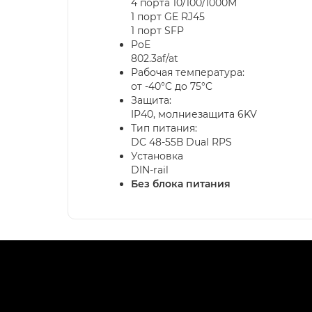
4 порта 10/100/1000М
1 порт GE RJ45
1 порт SFP
PoE
802.3af/at
Рабочая температура:
от -40°C до 75°C
Защита:
IP40, молниезащита 6KV
Тип питания:
DC 48-55В Dual RPS
Установка
DIN-rail
Без блока питания