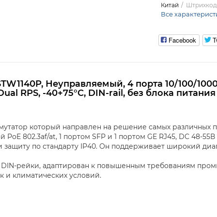
Китай
Штрихкод
Все характерист
Facebook
T
W1140P, Неуправляемый, 4 порта 10/100/1000М 
Dual RPS, -40+75°C, DIN-rail, без блока питания
ммутатор который направлен на решение самых различных 
 PoE 802.3af/at, 1 портом SFP и 1 портом GE RJ45, DC 48-55В
 защиту по стандарту IP40. Он поддерживает широкий диапа
м DIN-рейки, адаптирован к повышенным требованиям про
к и климатических условий.