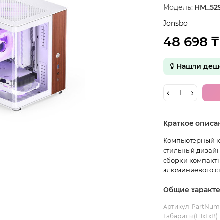
Модель:
HM_52
Jonsbo
48 698 ₸
Нашли деше
Краткое описа
Компьютерный кор
стильный дизайн
сборки компактн
алюминиевого сп
Общие характ
Артикул-PartNum
Габариты (ШхГхВ)