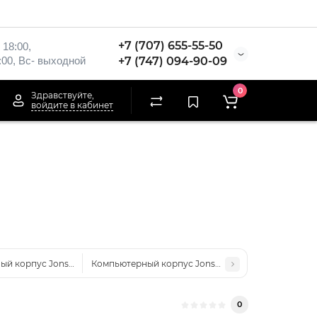
+7 (707) 655-55-50
 18:00,
:00, Вс- выходной
+7 (747) 094-90-09
0
Здравствуйте,
войдите в кабинет
й корпус Jonsbo TK-0 Black без Б/П
Компьютерный корпус Jonsbo Z20 White без Б/П
0