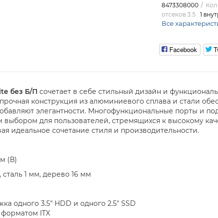
8473308000
Кол
отсеков 3.5
1 вну
Все характерист
Facebook
T
te без Б/П
сочетает в себе стильный дизайн и функциональ
 прочная конструкция из алюминиевого сплава и стали об
добавляют элегантности. Многофункциональные порты и по
м выбором для пользователей, стремящихся к высокому каче
ая идеальное сочетание стиля и производительности.
м (В)
сталь 1 мм, дерево 16 мм
а одного 3.5" HDD и одного 2.5" SSD
 форматом ITX