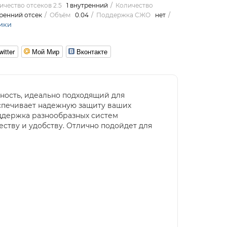
ичество отсеков 2.5
1 внутренний
Количество
тренний отсек
Объём
0.04
Поддержка СЖО
нет
ики
witter
Мой Мир
Вконтакте
ность, идеально подходящий для
еспечивает надежную защиту ваших
ддержка разнообразных систем
ству и удобству. Отлично подойдет для