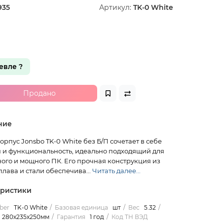
935
Артикул:
TK-0 White
вле ?
Продано
ние
пус Jonsbo TK-0 White без Б/П сочетает в себе
 и функциональность, идеально подходящий для
ого и мощного ПК. Его прочная конструкция из
лава и стали обеспечива...
Читать далее...
еристики
ber
TK-0 White
Базовая единица
шт
Вес
5.32
280х235х250мм
Гарантия
1 год
Код ТН ВЭД