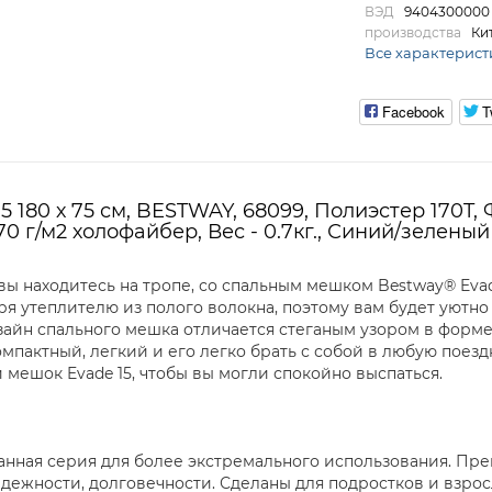
ВЭД
9404300000
производства
Ки
Все характерист
Facebook
T
5 180 х 75 см, BESTWAY, 68099, Полиэстер 170T,
70 г/м2 холофайбер, Вес - 0.7кг., Синий/зелены
вы находитесь на тропе, со спальным мешком Bestway® Evad
я утеплителю из полого волокна, поэтому вам будет уютно 
айн спального мешка отличается стеганым узором в форме 
мпактный, легкий и его легко брать с собой в любую поезд
 мешок Evade 15, чтобы вы могли спокойно выспаться.
ванная серия для более экстремального использования. Пре
дежности, долговечности. Сделаны для подростков и взрос