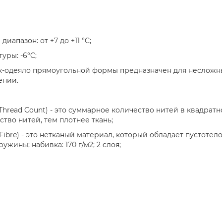
апазон: от +7 до +11 °C;
уры: -6°C;
к-одеяло прямоугольной формы предназначен для несложных
ении.
T(Thread Count) - это суммарное количество нитей в квадр
тво нитей, тем плотнее ткань;
ibre) - это нетканый материал, который обладает пустотел
жины; набивка: 170 г/м2; 2 слоя;