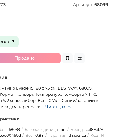
73
Артикул:
68099
вле ?
Продано
ние
avillo Evade 15 180 х 75 см, BESTWAY, 68099,
Форма - конверт, Температура комфорта 7-11°С,
г/м2 холофайбер, Вес - 0.7кг., Синий/зеленый в
мка для переноски ...
Читать далее...
еристики
ber
68099
Базовая единица
шт
Бренд
cef89eb9-
155d00460d
Вес
0.88
Гарантия
3 месяца
Код ТН