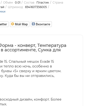
Объём
0.01
Состав
Пластик
Страна
тай
Штрихкод
6941607356005
ики
witter
Мой Мир
Вконтакте
 Форма - конверт, Температура
й в ассортименте, Сумка для
e 15. Спальный мешок Evade 15
и тепло всю ночь, особенно в
буквы «S» сверху и ярким цветом.
ку. Куда бы вы ни отправились,
восходный дизайн, комфорт. Более
лых.