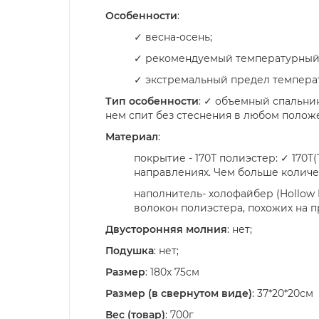
Особенности
:
✓ весна-осень;
✓ рекомендуемый температурный ди
✓ экстремальный предел температ
Тип особенности
: ✓ объемный спальни
нем спит без стеснения в любом полож
Материал
:
покрытие - 170T полиэстер: ✓ 170
направлениях. Чем больше количес
наполнитель- холофайбер (Hollow F
волокон полиэстера, похожих на пру
Двусторонняя молния
: нет;
Подушка
: нет;
Размер
: 180х 75см
Размер (в свернутом виде)
: 37*20*20см
Вес (товар)
: 700г