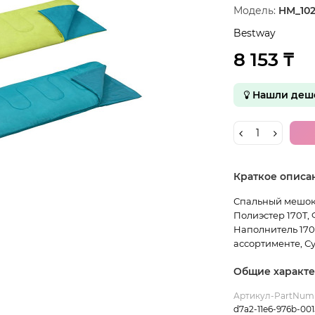
Модель:
HM_102
Bestway
8 153 ₸
Нашли деше
Краткое описа
Спальный мешок P
Полиэстер 170T, 
Наполнитель 170 
ассортименте, Су
Общие характ
Артикул-PartNum
d7a2-11e6-976b-00