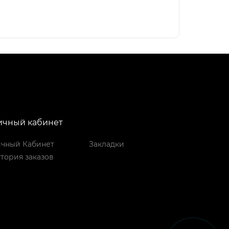
ичный кабинет
чный Кабинет
Закладки
тория заказов